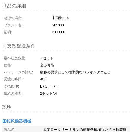
商品の詳細
起源の場所:
中国浙江省
ブランド名:
Meibao
証明:
ISO9001
お支払配送条件
最小注文数量:
1 セット
価格:
交渉可能
パッケージの詳細:
顧客の要求として標準的なパッキングまたは
受渡し時間:
40日
支払条件:
L / C、T / T
供給の能力:
2セット/月
説明
回転乾燥器機械
製品名:
産業ロータリー キルンの乾燥機械/省エネの回転乾燥