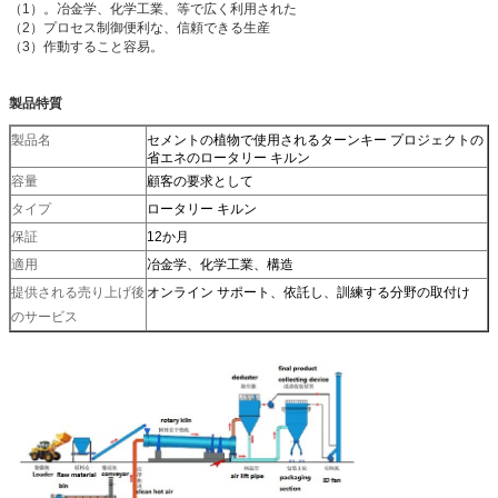
（1）。冶金学、化学工業、等で広く利用された
（2）プロセス制御便利な、信頼できる生産
（3）作動すること容易。
製品特質
製品名
セメントの植物で使用されるターンキー プロジェクトの
省エネのロータリー キルン
容量
顧客の要求として
タイプ
ロータリー キルン
保証
12か月
適用
冶金学、化学工業、構造
提供される売り上げ後
オンライン サポート、依託し、訓練する分野の取付け
のサービス