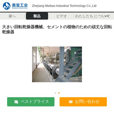
Zhejiang Meibao Industrial Technology Co.,Ltd
家へ
製品
ビデオ
わたしたち に つい て
>>
大きい回転乾燥器機械、セメントの植物のための頑丈な回転
乾燥器
ベストプライス
お問い合わせ