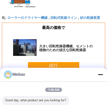
ローラーのドライヤー機械
回転式乾燥ライン
砂の乾燥装置
札:
,
,
最高の価格で
大きい回転乾燥器機械、セメントの
植物のための頑丈な回転乾燥器
続行
Meibao
回転乾燥器機械
多く
7:46 AM
Good day, what product are you looking for?
が付いて
ステンレス鋼の回
SS 304/316LのCS
小さい水晶砂のド
化学工業