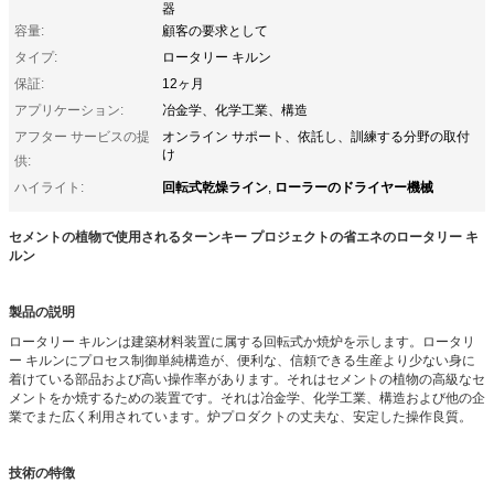
器
容量:
顧客の要求として
タイプ:
ロータリー キルン
保証:
12ヶ月
アプリケーション:
冶金学、化学工業、構造
アフター サービスの提
オンライン サポート、依託し、訓練する分野の取付
け
供:
回転式乾燥ライン
ローラーのドライヤー機械
ハイライト:
,
セメントの植物で使用されるターンキー プロジェクトの省エネのロータリー キ
ルン
製品の説明
ロータリー キルンは建築材料装置に属する回転式か焼炉を示します。ロータリ
ー キルンにプロセス制御単純構造が、便利な、信頼できる生産より少ない身に
着けている部品および高い操作率があります。それはセメントの植物の高級なセ
メントをか焼するための装置です。それは冶金学、化学工業、構造および他の企
業でまた広く利用されています。炉プロダクトの丈夫な、安定した操作良質。
技術の特徴